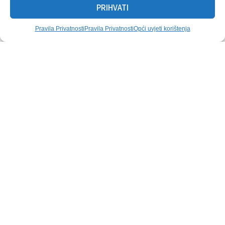
PRIHVATI
Pravila Privatnosti
Pravila Privatnosti
Opći uvjeti korištenja
Mogu Vam Se Svidjeti
Pogledajte više nekretnina
Prodaja