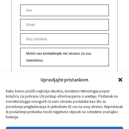
Access: directly from the asphalt road
Total area: 3900 m²
Plot structure: 800 m² road access, 3100 m² building land
Ownership: clear title, 1/1
An excellent opportunity for investment or building a
family home in a highly attractive location.
For more information or to arrange a viewing, feel free to
contact us.
Split | Brač | Dalmacija
+385 91 220 9990 Aldo
+385 99 335 2998 Vice
Upravljajte pristankom
POŠALJITE UPIT
Kako bismo pružili najbolja iskustva, koristimo tehnologije poput
kolačića za pohranu i/ili pristup informacijama o uređaju. Pristanak na
Popunjavanjem ove forme prihvaćate naše
ove tehnologije omogućit će nam obradu podataka kao što su
ponašanje pregledavanja ili jedinstveni ID-ovi na ovoj stranici. Nepristanak
Uvjete korištenja i Pravila privatnosti.
ili povlačenje pristanka može negativno utjecati na određene značajke i
funkcije.