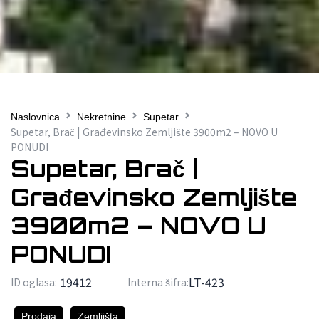
Naslovnica
Nekretnine
Supetar
Supetar, Brač | Građevinsko Zemljište 3900m2 – NOVO U
PONUDI
Supetar, Brač |
Građevinsko Zemljište
3900m2 – NOVO U
PONUDI
19412
LT-423
ID oglasa:
Interna šifra:
Prodaja
Zemljišta