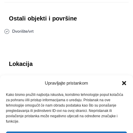
• Idealno za investiciju, turizam ili osobni odmor
________________________________________
Kontakt – LEX TERRA d.o.o.
Ostali objekti i površine
Zastupnik prodaje projekta VALI, Rogoznica
Goran Kuzmić – Prodajni zastupnik
Dvorište/vrt
‪+385 99 360 5051‬
Aldo Petričević – Direktor agencije
‪+385 91 220 9990‬
LEX TERRA d.o.o.
Velebitska 77, Split
Lokacija
info@lex-terra.hr
www.lex-terra.hr
Upravljajte pristankom
Kako bismo pružili najbolja iskustva, koristimo tehnologije poput kolačića
za pohranu i/ili pristup informacijama o uređaju. Pristanak na ove
tehnologije omogućit će nam obradu podataka kao što su ponašanje
pregledavanja ili jedinstveni ID-ovi na ovoj stranici. Nepristanak ili
povlačenje pristanka može negativno utjecati na određene značajke i
funkcije.