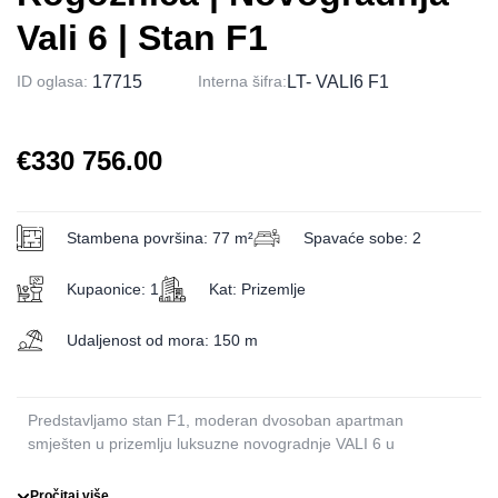
Vali 6 | Stan F1
ID oglasa:
17715
Interna šifra:
LT- VALI6 F1
€330 756.00
Stambena površina: 77 m²
Spavaće sobe: 2
Kupaonice: 1
Kat: Prizemlje
Udaljenost od mora: 150 m
Predstavljamo stan F1, moderan dvosoban apartman
smješten u prizemlju luksuzne novogradnje VALI 6 u
Rogoznici.
Ovaj elegantan stan savršeno spaja funkcionalnost, udobnost i
Pročitaj više