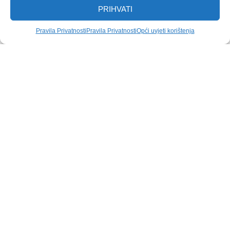
PRIHVATI
Pravila Privatnosti
Pravila Privatnosti
Opći uvjeti korištenja
Tlocrti