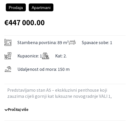
Prodaja
Apartmani
€447 000.00
Stambena površina: 89 m²
Spavaće sobe: 1
Kupaonice: 1
Kat: 2.
Udaljenost od mora: 150 m
Predstavljamo stan A5 – ekskluzivni penthouse koji
zauzima cijeli gornji kat luksuzne novogradnje VALI 1,
smještene u Rogoznici.
Ovaj vrhunski apartman pruža maksimalan komfor,
Pročitaj više
privatnost i neometan panoramski pogled na more.
Nalazi se svega 200 metara od mora, u mirnom dijelu
Rogoznice, a prodaju vodi LEX TERRA d.o.o. – ovlašteni