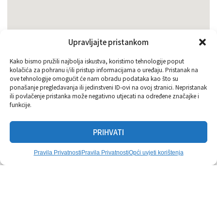
• Privatno parkirno mjesto uključeno
• Idealno za život, odmor ili investiciju
________________________________________
Kontakt – LEX TERRA d.o.o.
Upravljajte pristankom
Zastupnik prodaje projekta VALI, Rogoznica
Goran Kuzmić – Prodajni zastupnik
Kako bismo pružili najbolja iskustva, koristimo tehnologije poput
‪+385 99 360 5051‬
kolačića za pohranu i/ili pristup informacijama o uređaju. Pristanak na
Aldo Petričević – Direktor agencije
ove tehnologije omogućit će nam obradu podataka kao što su
‪+385 91 220 9990‬
ponašanje pregledavanja ili jedinstveni ID-ovi na ovoj stranici. Nepristanak
LEX TERRA d.o.o.
ili povlačenje pristanka može negativno utjecati na određene značajke i
funkcije.
Velebitska 77, Split
info@lex-terra.hr
www.lex-terra.hr
PRIHVATI
Pravila Privatnosti
Pravila Privatnosti
Opći uvjeti korištenja