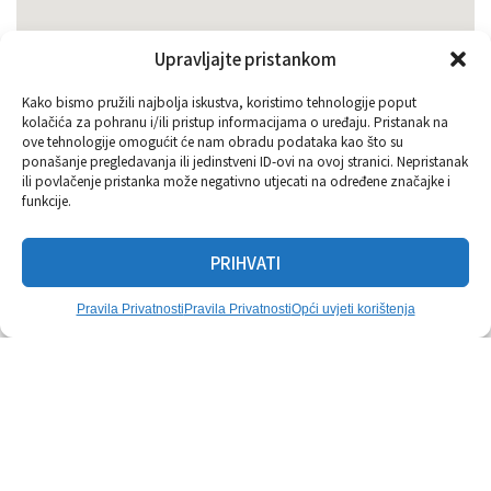
Zastupnik prodaje projekta VALI, Rogoznica
Goran Kuzmić – Prodajni zastupnik
‪+385 99 360 5051‬
Upravljajte pristankom
Aldo Petričević – Direktor agencije
‪+385 91 220 9990‬
Kako bismo pružili najbolja iskustva, koristimo tehnologije poput
kolačića za pohranu i/ili pristup informacijama o uređaju. Pristanak na
LEX TERRA d.o.o.
ove tehnologije omogućit će nam obradu podataka kao što su
Velebitska 77, Split
ponašanje pregledavanja ili jedinstveni ID-ovi na ovoj stranici. Nepristanak
info@lex-terra.hr
ili povlačenje pristanka može negativno utjecati na određene značajke i
www.lex-terra.hr
funkcije.
PRIHVATI
Pravila Privatnosti
Pravila Privatnosti
Opći uvjeti korištenja