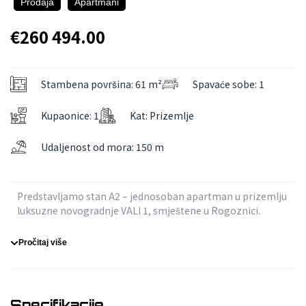
Prodaja
Apartmani
€260 494.00
Stambena površina: 61 m²
Spavaće sobe: 1
Kupaonice: 1
Kat: Prizemlje
Udaljenost od mora: 150 m
Predstavljamo stan A2 – jednosoban apartman u prizemlju
luksuzne novogradnje VALI 1, smještene u Rogoznici.
Ovaj stan odlikuje se modernim tlocrtom, prostranim
vanjskim prostorom i vrhunskom izvedbom u svakom
Pročitaj više
detalju.
Nalazi se svega 200 metara od mora, u mirnom dijelu
Rogoznice, a prodaju vodi LEX TERRA d.o.o. – ovlašteni
zastupnik projekta VALI.
Specifikacije