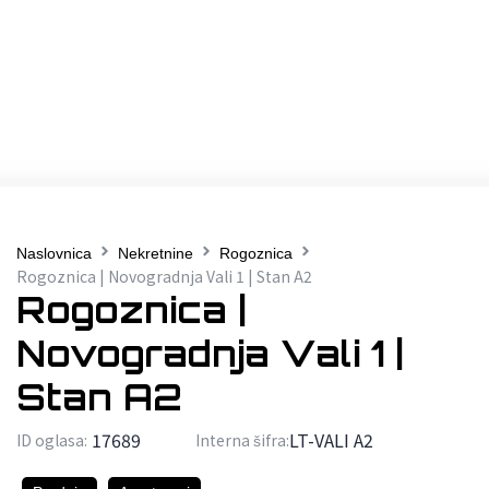
Naslovnica
Nekretnine
Rogoznica
Rogoznica | Novogradnja Vali 1 | Stan A2
Rogoznica |
Novogradnja Vali 1 |
Stan A2
17689
LT-VALI A2
ID oglasa:
Interna šifra: