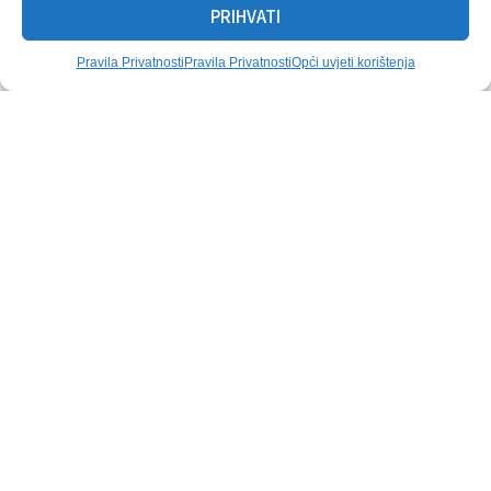
PRIHVATI
Pravila Privatnosti
Pravila Privatnosti
Opći uvjeti korištenja
Mogu Vam Se Svidjeti
Pogledajte više nekretnina
Prodaja