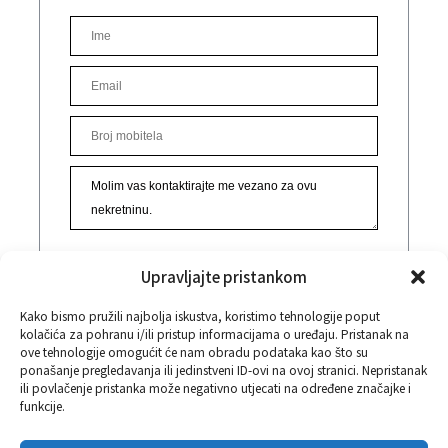
Upravljajte pristankom
POŠALJITE UPIT
Kako bismo pružili najbolja iskustva, koristimo tehnologije poput
kolačića za pohranu i/ili pristup informacijama o uređaju. Pristanak na
Popunjavanjem ove forme prihvaćate naše
ove tehnologije omogućit će nam obradu podataka kao što su
ponašanje pregledavanja ili jedinstveni ID-ovi na ovoj stranici. Nepristanak
Uvjete korištenja i Pravila privatnosti.
ili povlačenje pristanka može negativno utjecati na određene značajke i
funkcije.