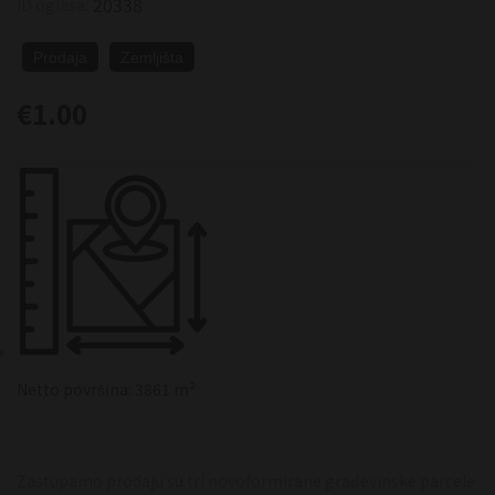
20338
ID oglasa:
Prodaja
Zemljišta
€1.00
Netto površina: 3861 m²
Zastupamo prodaju su tri novoformirane građevinske parcele