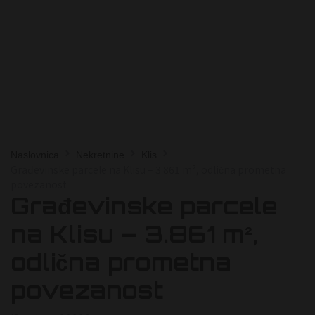
Naslovnica
Nekretnine
Klis
Građevinske parcele na Klisu – 3.861 m², odlična prometna
povezanost
Građevinske parcele
na Klisu – 3.861 m²,
odlična prometna
povezanost