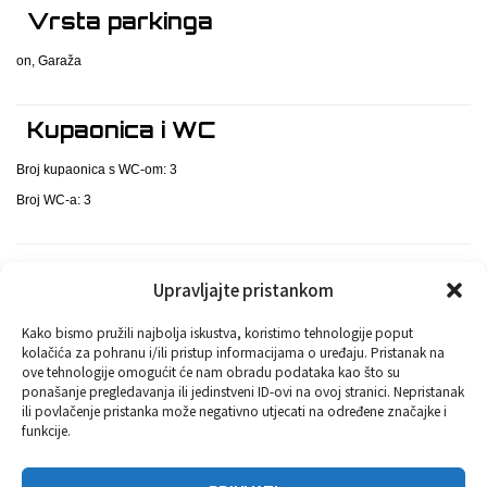
Vrsta parkinga
on, Garaža
Kupaonica i WC
Broj kupaonica s WC-om: 3
Broj WC-a: 3
Upravljajte pristankom
Ostali objekti i površine
Kako bismo pružili najbolja iskustva, koristimo tehnologije poput
Dvorište/vrt
Roštilj
Bazen
kolačića za pohranu i/ili pristup informacijama o uređaju. Pristanak na
ove tehnologije omogućit će nam obradu podataka kao što su
ponašanje pregledavanja ili jedinstveni ID-ovi na ovoj stranici. Nepristanak
ili povlačenje pristanka može negativno utjecati na određene značajke i
funkcije.