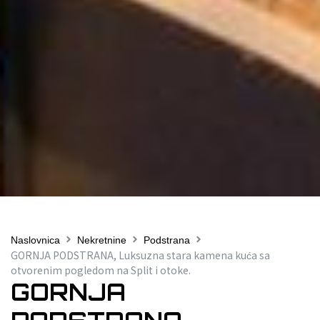
Naslovnica
Nekretnine
Podstrana
GORNJA PODSTRANA, Luksuzna stara kamena kuća sa
otvorenim pogledom na Split i otoke.
GORNJA