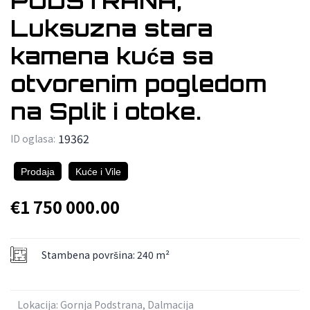
PODSTRANA,
Luksuzna stara
kamena kuća sa
otvorenim pogledom
na Split i otoke.
19362
ID oglasa:
Prodaja
Kuće i Vile
€1 750 000.00
Stambena površina: 240 m²
Lokacija: Gornja Podstrana, Dalmacija