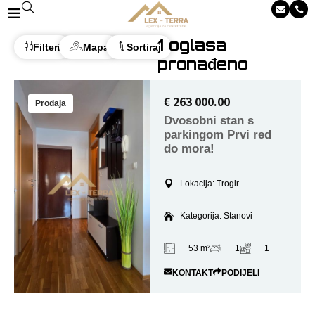
1
oglasa
Filteri
Mapa
Sortiraj
pronađeno
€ 263 000.00
Prodaja
Dvosobni stan s
parkingom Prvi red
do mora!
Lokacija: Trogir
Kategorija: Stanovi
53 m²
1
1
KONTAKT
PODIJELI