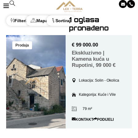
1
oglasa
Filteri
Mapa
Sortiraj
pronađeno
€ 99 000.00
Prodaja
Ekskluzivno |
Kamena kuća u
Rupotini, 99 000 €
Lokacija: Solin - Okolica
Kategorija: Kuće i Vile
79 m²
KONTAKT
PODIJELI